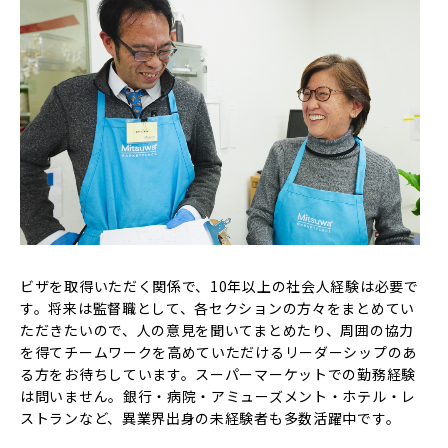
a
c
c
e
s
s
i
b
i
l
i
t
y
s
y
s
t
e
m
.
ビザを取得いただく関係で、10年以上の社会人経験は必要で
す。将来は監督職として、各セクションの方々をまとめてい
ただきたいので、人の意見を聞いてまとめたり、周囲の協力
を得てチームワークを高めていただけるリーダーシップのあ
る方をお待ちしています。スーパーマーケットでの勤務経験
は問いません。銀行・病院・アミューズメント・ホテル・レ
ストランなど、異業界出身の未経験者も多数活躍中です。