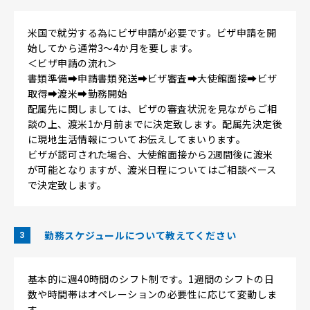
米国で就労する為にビザ申請が必要です。ビザ申請を開
始してから通常3～4か月を要します。
＜ビザ申請の流れ＞
書類準備➡申請書類発送➡ビザ審査➡大使館面接➡ビザ
取得➡渡米➡勤務開始
配属先に関しましては、ビザの審査状況を見ながらご相
談の上、渡米1か月前までに決定致します。配属先決定後
に現地生活情報についてお伝えしてまいります。
ビザが認可された場合、大使館面接から2週間後に渡米
が可能となりますが、渡米日程についてはご相談ベース
で決定致します。
勤務スケジュールについて教えてください
3
基本的に週40時間のシフト制です。1週間のシフトの日
数や時間帯はオペレーションの必要性に応じて変動しま
す。